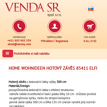
INFORMACE
NEPŘIHLÁŠEN
MŮJ KOŠÍK
+421 903 905 339
/
Přihlášení
Registrace
0 ks
/
0 Kč
sklad@zavesy.com
Prohlédněte si naši nabídku
HOME WOHNIDEEN HOTOVÝ ZÁVĚS 85411 ELFI
Hotový závěs
z dekorační látky výšky
300 cm
Materiál/Design:
poloprůhledná dekorační látka s efektní strukturou
nahoře našitá multifunkční řasící páska šířky 10 cm - můžete pověsit
na garnýžovou tyčku, nebo do stropní kolejnice
pevně daná výška 300 cm a šířka 135 cm (nelze vyrobit jiný rozměr
na zakázku)