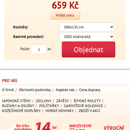
659
Kč
Hlídat cenu
Rozměry:
Barevné provedení:
Objednat
Počet:
ks
PRO VÁS
O firmě
/
Obchodní podmínky
/
Najdete nás
/
Cena dopravy
JAPONSKÉ STĚNY
/
ZÁCLONY
/
ZÁVĚSY
/
ŘÍMSKÉ ROLETY
/
RUČNÍKY A OSUŠKY
/
POLŠTÁŘKY
/
GARNÝŽOVÉ KOLEJNICE
/
KOŽEŠINOVÉ DOPLŇKY
/
HORKÉ NOVINKY
/
ZBOŽÍ V AKCI