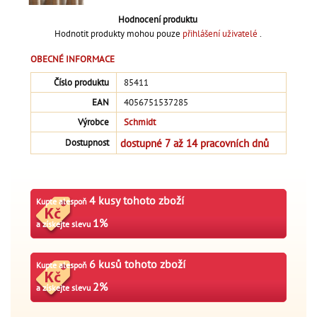
Hodnocení produktu
Hodnotit produkty mohou pouze
přihlášení uživatelé
.
OBECNÉ INFORMACE
Číslo produktu
85411
EAN
4056751537285
Výrobce
Schmidt
dostupné 7 až 14 pracovních dnů
Dostupnost
4 kusy tohoto zboží
Kupte alespoň
1%
a získejte slevu
6 kusů tohoto zboží
Kupte alespoň
2%
a získejte slevu