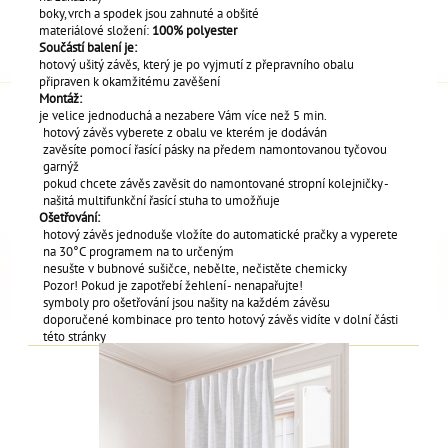
boky, vrch a spodek jsou zahnuté a obšité
materiálové složení:
100% polyester
Součástí balení je:
hotový ušitý závěs, který je po vyjmutí z přepravního obalu
připraven k okamžitému zavěšení
Montáž:
je velice jednoduchá a nezabere Vám více než 5 min.
hotový závěs vyberete z obalu ve kterém je dodáván
zavěsíte pomocí řasící pásky na předem namontovanou tyčovou
garnýž
pokud chcete závěs zavěsit do namontované stropní kolejničky -
našitá multifunkční řasící stuha to umožňuje
Ošetřování:
hotový závěs jednoduše vložíte do automatické pračky a vyperete
na 30°C programem na to určeným
nesušte v bubnové sušičce, nebělte, nečistěte chemicky
Pozor! Pokud je zapotřebí žehlení - nenapařujte!
symboly pro ošetřování jsou našity na každém závěsu
doporučené kombinace pro tento hotový závěs vidíte v dolní části
této stránky