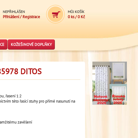
NEPŘIHLÁŠEN
MŮJ KOŠÍK
/
Přihlášení
Registrace
0 ks
/
0 Kč
CE
KOŽEŠINOVÉ DOPLŇKY
5978 DITOS
ou, řasení 1:2
níctvím této řasící stuhy pro přímé nasunutí na
 okamžitému zavěšení