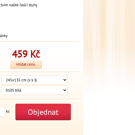
vím našité řasící stuhy
ránky
459
Kč
Hlídat cenu
Objednat
ks