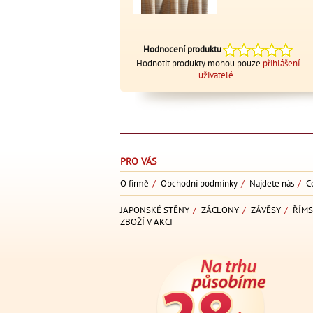
Hodnocení produktu
Hodnotit produkty mohou pouze
přihlášení
uživatelé
.
PRO VÁS
O firmě
/
Obchodní podmínky
/
Najdete nás
/
C
JAPONSKÉ STĚNY
/
ZÁCLONY
/
ZÁVĚSY
/
ŘÍMS
ZBOŽÍ V AKCI