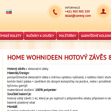
INFORMACE
+421 903 905 339
sklad@zavesy.com
ŘÍMSKÉ ROLETY
RUČNÍKY A OSUŠKY
POLŠTÁŘKY
GARNÝŽOVÉ KOLEJNI
HOME WOHNIDEEN HOTOVÝ ZÁVĚS 8
Hotový závěs
z dekorační látky
Materiál/Design:
poloprůhledná dekorační látka s lněnou optikou vyšívaná, s našitou řasící stuh
kombi řasící páska = zavěšení do stropní kolejničky na jezdce, nebo i prostřed
tyčovou garnýž
materiálové složení:
100% polyester
Součástí balení je:
hotový ušitý závěs 1 ks, který je po vyjmutí z přepravního obalu připraven k
balené plastový obal
Montáž:
je velice jednoduchá a nezabere Vám více než 5 min.