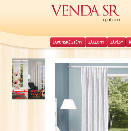
JAPONSKÉ STĚNY
ZÁCLONY
ZÁVĚSY