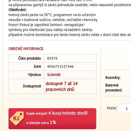
na připravenou garnýž si závěs jednoduše zavěsíte, nebo nasunete prostřednict
Ošetřování:
hotový závěs perte na 30°C, programem na to určeným
nesušte v bubnové sušičce, nebělte, nečistěte chemicky
Pozor! Pokud je zapotřebí žehlení - nenapařujte!
symboly pro ošetřování jsou našity na každém závěsu
případné možné kombinace pro tento hotový závěs vidíte v dolní části této st
OBECNÉ INFORMACE
Číslo produktu
85978
EAN
4056751537346
Výrobce
Schmidt
Rozměry:
dostupné 7 až 14
Barevné
Dostupnost
pracovních dnů
provedení:
Počet:
4 kusy tohoto zboží
Kupte alespoň
1%
a získejte slevu