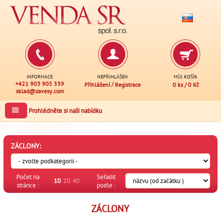
INFORMACE
NEPŘIHLÁŠEN
MŮJ KOŠÍK
+421 903 905 339
/
Přihlášení
Registrace
0 ks
/
0 Kč
sklad@zavesy.com
Prohlédněte si naši nabídku
ZÁCLONY:
Počet na
Seřadit
10
20
40
stránce :
podle :
ZÁCLONY