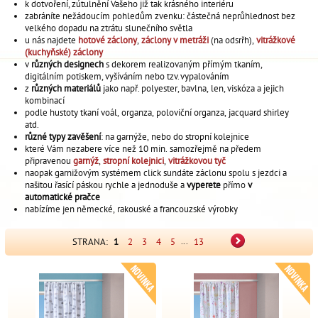
k dotvoření, zútulnění Vašeho již tak krásného interiéru
zabráníte nežádoucím pohledům zvenku: částečná neprůhlednost bez
velkého dopadu na ztrátu slunečního světla
u nás najdete
hotové záclony
,
záclony v metráži
(na odsrřh),
vitrážkové
(kuchyňské) záclony
v
různých designech
s dekorem realizovaným přímým tkaním,
digitálním potiskem, vyšíváním nebo tzv. vypalováním
z
různých materiálů
jako např. polyester, bavlna, len, viskóza a jejich
kombinací
podle hustoty tkaní voál, organza, poloviční organza, jacquard shirley
atd.
různé typy zavěšení
: na garnýže, nebo do stropní kolejnice
které Vám nezabere více než 10 min. samozřejmě na předem
připravenou
garnýž
,
stropní
kolejni
ci
,
vitrážkovou tyč
naopak garnižovým systémem click sundáte záclonu spolu s jezdci a
našitou řasící páskou rychle a jednoduše a
vyperete
přímo
v
automatické pračce
nabízíme jen německé, rakouské a francouzské výrobky
...
STRANA:
1
2
3
4
5
13