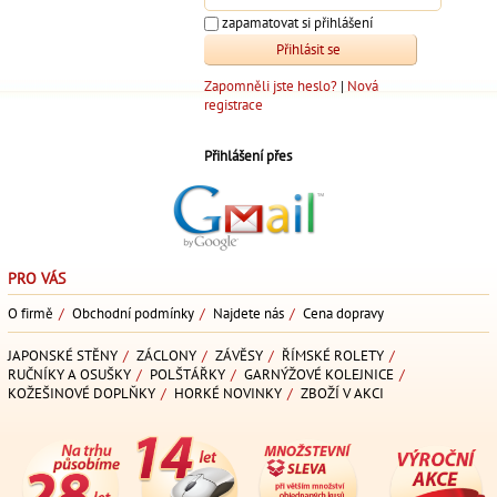
zapamatovat si přihlášení
Zapomněli jste heslo?
|
Nová
registrace
Přihlášení přes
PRO VÁS
O firmě
/
Obchodní podmínky
/
Najdete nás
/
Cena dopravy
JAPONSKÉ STĚNY
/
ZÁCLONY
/
ZÁVĚSY
/
ŘÍMSKÉ ROLETY
/
RUČNÍKY A OSUŠKY
/
POLŠTÁŘKY
/
GARNÝŽOVÉ KOLEJNICE
/
KOŽEŠINOVÉ DOPLŇKY
/
HORKÉ NOVINKY
/
ZBOŽÍ V AKCI