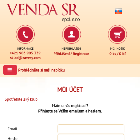
INFORMACE
NEPŘIHLÁŠEN
MŮJ KOŠÍK
+421 903 905 339
/
Přihlášení
Registrace
0 ks
/
0 Kč
sklad@zavesy.com
Prohlédněte si naši nabídku
MŮJ ÚČET
Spotřebitelský klub
Máte u nás registraci?
Přihlaste se Vaším emailem a heslem.
Email
Heslo