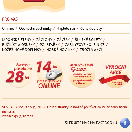
PRO VÁS
O firmě
/
Obchodní podmínky
/
Najdete nás
/
Cena dopravy
JAPONSKÉ STĚNY
/
ZÁCLONY
/
ZÁVĚSY
/
ŘÍMSKÉ ROLETY
/
RUČNÍKY A OSUŠKY
/
POLŠTÁŘKY
/
GARNÝŽOVÉ KOLEJNICE
/
KOŽEŠINOVÉ DOPLŇKY
/
HORKÉ NOVINKY
/
ZBOŽÍ V AKCI
VENDA SR spol s.r.o. (c) 2013. Obsah stránky je možné používat pouze se souhlasem
majitele.
webdesign
(c)
bart.sk
SLEDUJTE NÁS NA FACEBOOKU