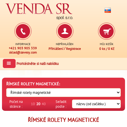
INFORMACE
NEPŘIHLÁŠEN
MŮJ KOŠÍK
+421 903 905 339
/
Přihlášení
Registrace
0 ks
/
0 Kč
sklad@zavesy.com
Prohlédněte si naši nabídku
ŘÍMSKÉ ROLETY MAGNETICKÉ:
Počet na
Seřadit
10
20
40
stránce :
podle :
ŘÍMSKÉ ROLETY MAGNETICKÉ