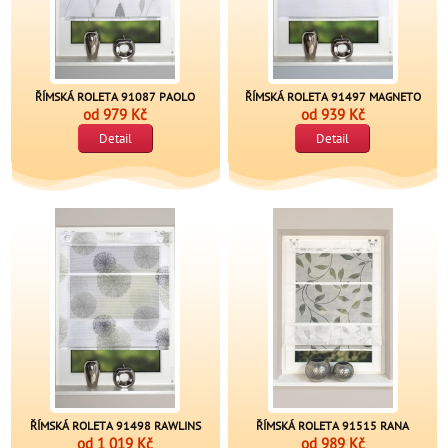
ŘÍMSKÁ ROLETA 91087 PAOLO
ŘÍMSKÁ ROLETA 91497 MAGNETO
od
979 Kč
od
939 Kč
Detail
Detail
ŘÍMSKÁ ROLETA 91498 RAWLINS
ŘÍMSKÁ ROLETA 91515 RANA
od
1 019 Kč
od
989 Kč