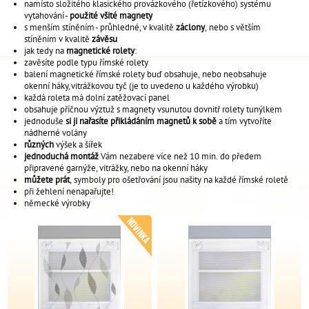
namísto složitého klasického provázkového (řetízkového) systému
vytahování -
použité všité magnety
s menším stíněním - průhledné, v kvalitě
záclony
, nebo s větším
stíněním v kvalitě
závěsu
jak tedy na
magnetické rolety
:
zavěsíte podle typu římské rolety
balení magnetické římské rolety buď obsahuje, nebo neobsahuje
okenní háky, vitrážkovou tyč (je to uvedeno u každého výrobku)
každá roleta má dolní zatěžovací panel
obsahuje příčnou výztuž s magnety vsunutou dovnitř rolety tunýlkem
jednoduše
si ji nařasíte přikládáním magnetů k sobě
a tím vytvoříte
nádherné volány
různých
výšek a šířek
jednoduchá montáž
Vám nezabere více než 10 min. do předem
připravené garnýže, vitrážky, nebo na okenní háky
můžete prát
, symboly pro ošetřování jsou našity na každé římské roletě
při žehlení nenapařujte!
německé výrobky