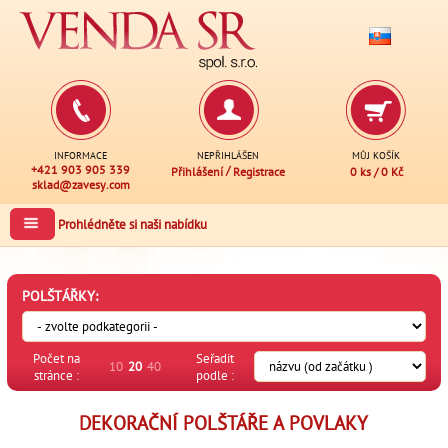
INFORMACE
NEPŘIHLÁŠEN
MŮJ KOŠÍK
+421 903 905 339
/
Přihlášení
Registrace
0 ks
/
0 Kč
sklad@zavesy.com
Prohlédněte si naši nabídku
POLŠTÁŘKY:
Počet na
Seřadit
10
20
40
stránce :
podle :
DEKORAČNÍ POLŠTÁŘE A POVLAKY