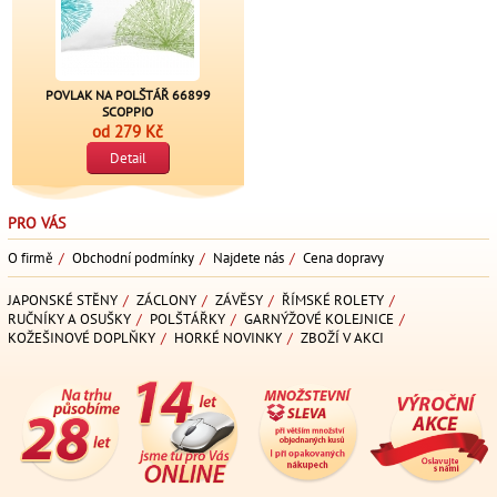
POVLAK NA POLŠTÁŘ 66899
SCOPPIO
od
279 Kč
Detail
PRO VÁS
O firmě
/
Obchodní podmínky
/
Najdete nás
/
Cena dopravy
JAPONSKÉ STĚNY
/
ZÁCLONY
/
ZÁVĚSY
/
ŘÍMSKÉ ROLETY
/
RUČNÍKY A OSUŠKY
/
POLŠTÁŘKY
/
GARNÝŽOVÉ KOLEJNICE
/
KOŽEŠINOVÉ DOPLŇKY
/
HORKÉ NOVINKY
/
ZBOŽÍ V AKCI