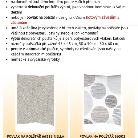
na dotvoření útulného interiéru podle Vašich představ
vyberte si
dekorační polštář
s výplní, jako vhodnou kombinaci k Vašim
dekám
nebo jen
povlak na polštář
v designu k Vašim
hotovým závěsům
a
záclonám
umělá kožešina je vytvořena z hi-tech vláken, povlaky na polštáře jsou
většinou z polyesteru, bavlny, nebo jejich kombinací
výplň
dekoračních polštářků je z peří, polyesterových vláken, kuliček
rozměry polštářků převážně 45 x 45 cm, 50 x 50 cm, 60 x 60 cm,
perete v automatické pračce
, symboly na ošetřování jsou našity na
každém dekoračním polštářku
německé a švýcarské výrobky
POVLAK NA POLŠTÁŘ 66318 FJELLA
POVLAK NA POLŠTÁŘ 66502