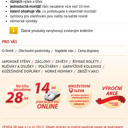
různých
výšek
a
šířek
jednoduchá montáž
Vám nezabere více než 10 min.
balení obsahuje vše
, co potřebujete k okamžité montáži
symboly pro ošetřování jsou našity na každé roletě
německé výrobky
Žádné produkty nevyhovují zvoleným kritériím
PRO VÁS
O firmě
/
Obchodní podmínky
/
Najdete nás
/
Cena dopravy
JAPONSKÉ STĚNY
/
ZÁCLONY
/
ZÁVĚSY
/
ŘÍMSKÉ ROLETY
/
RUČNÍKY A OSUŠKY
/
POLŠTÁŘKY
/
GARNÝŽOVÉ KOLEJNICE
/
KOŽEŠINOVÉ DOPLŇKY
/
HORKÉ NOVINKY
/
ZBOŽÍ V AKCI
VENDA SR spol s.r.o. (c) 2013. Obsah stránky je možné používat pouze se souhlasem