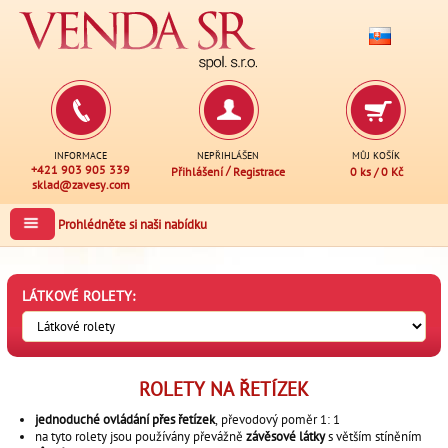
INFORMACE
NEPŘIHLÁŠEN
MŮJ KOŠÍK
+421 903 905 339
/
Přihlášení
Registrace
0 ks
/
0 Kč
sklad@zavesy.com
Prohlédněte si naši nabídku
LÁTKOVÉ ROLETY:
ROLETY NA ŘETÍZEK
jednoduché ovládání přes řetízek
, převodový poměr 1: 1
na tyto rolety jsou používány převážně
závěsové látky
s větším stíněním