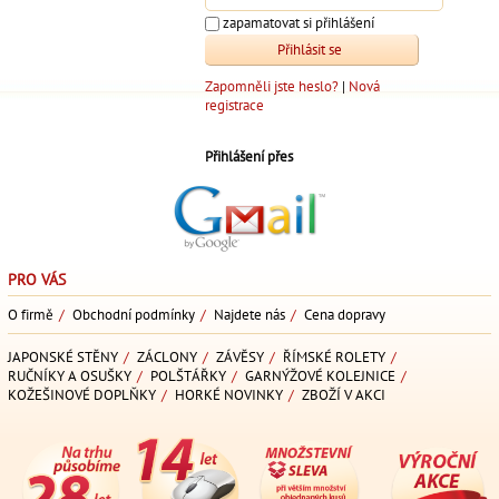
zapamatovat si přihlášení
Zapomněli jste heslo?
|
Nová
registrace
Přihlášení přes
PRO VÁS
O firmě
/
Obchodní podmínky
/
Najdete nás
/
Cena dopravy
JAPONSKÉ STĚNY
/
ZÁCLONY
/
ZÁVĚSY
/
ŘÍMSKÉ ROLETY
/
RUČNÍKY A OSUŠKY
/
POLŠTÁŘKY
/
GARNÝŽOVÉ KOLEJNICE
/
KOŽEŠINOVÉ DOPLŇKY
/
HORKÉ NOVINKY
/
ZBOŽÍ V AKCI