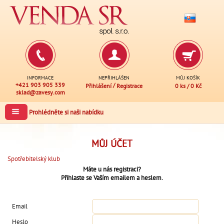
INFORMACE
NEPŘIHLÁŠEN
MŮJ KOŠÍK
+421 903 905 339
/
Přihlášení
Registrace
0 ks
/
0 Kč
sklad@zavesy.com
Prohlédněte si naši nabídku
MŮJ ÚČET
Spotřebitelský klub
Máte u nás registraci?
Přihlaste se Vaším emailem a heslem.
Email
Heslo