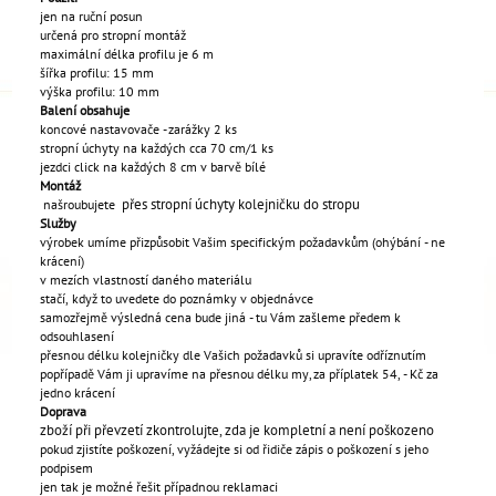
jen na ruční posun
určená pro stropní montáž
maximální délka profilu je 6 m
šířka profilu: 15 mm
výška profilu: 10 mm
Balení obsahuje
koncové nastavovače - zarážky 2 ks
stropní úchyty na každých cca 70 cm/1 ks
jezdci click na každých 8 cm v barvě bílé
Montáž
přes stropní úchyty kolejničku do stropu
našroubujete
Služby
výrobek umíme přizpůsobit Vašim specifickým požadavkům (ohýbání - ne
krácení)
v mezích vlastností daného materiálu
stačí, když to uvedete do poznámky v objednávce
samozřejmě výsledná cena bude jiná - tu Vám zašleme předem k
odsouhlasení
přesnou délku kolejničky dle Vašich požadavků si upravíte odříznutím
popřípadě Vám ji upravíme na přesnou délku my, za příplatek 54, - Kč za
jedno krácení
Doprava
zboží při převzetí zkontrolujte, zda je kompletní a není poškozeno
pokud zjistíte poškození, vyžádejte si od řidiče zápis o poškození s jeho
podpisem
jen tak je možné řešit případnou reklamaci