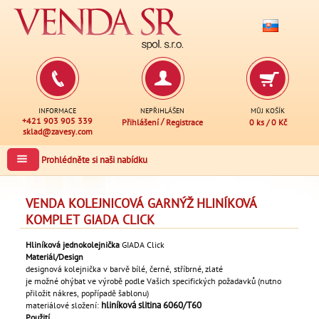
INFORMACE
NEPŘIHLÁŠEN
MŮJ KOŠÍK
+421 903 905 339
/
Přihlášení
Registrace
0 ks
/
0 Kč
sklad@zavesy.com
Prohlédněte si naši nabídku
VENDA KOLEJNICOVÁ GARNÝŽ HLINÍKOVÁ
KOMPLET GIADA CLICK
Hliníková jednokolejnička
GIADA Click
Materiál/Design
designová kolejnička v barvě bílé, černé, stříbrné, zlaté
je možné ohýbat ve výrobě podle Vašich specifických požadavků (nutno
přiložit nákres, popřípadě šablonu)
hliníková slitina 6060/T60
materiálové složení:
Použití