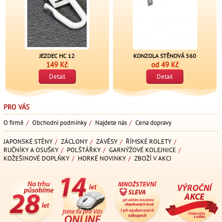
JEZDEC HC 12
KONZOLA STĚNOVÁ 560
149 Kč
od
49 Kč
Detail
Detail
PRO VÁS
O firmě
/
Obchodní podmínky
/
Najdete nás
/
Cena dopravy
JAPONSKÉ STĚNY
/
ZÁCLONY
/
ZÁVĚSY
/
ŘÍMSKÉ ROLETY
/
RUČNÍKY A OSUŠKY
/
POLŠTÁŘKY
/
GARNÝŽOVÉ KOLEJNICE
/
KOŽEŠINOVÉ DOPLŇKY
/
HORKÉ NOVINKY
/
ZBOŽÍ V AKCI