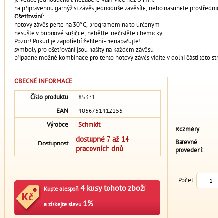
na připravenou garnýž si závěs jednoduše zavěsíte, nebo nasunete prostřednict
Ošetřování:
hotový závěs perte na 30°C, programem na to určeným
nesušte v bubnové sušičce, nebělte, nečistěte chemicky
Pozor! Pokud je zapotřebí žehlení - nenapařujte!
symboly pro ošetřování jsou našity na každém závěsu
případné možné kombinace pro tento hotový závěs vidíte v dolní části této st
OBECNÉ INFORMACE
Číslo produktu
85331
EAN
4056751412155
Výrobce
Schmidt
Rozměry:
dostupné 7 až 14
Barevné
Dostupnost
pracovních dnů
provedení:
Počet:
4 kusy tohoto zboží
Kupte alespoň
1%
a získejte slevu