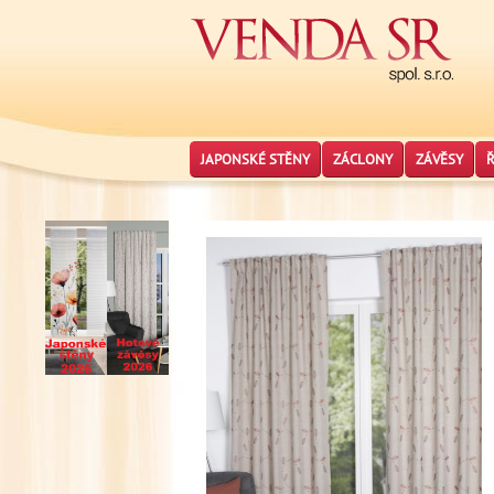
JAPONSKÉ STĚNY
ZÁCLONY
ZÁVĚSY