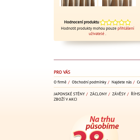
Hodnocení produktu
Hodnotit produkty mohou pouze
přihlášení
uživatelé
.
PRO VÁS
O firmě
/
Obchodní podmínky
/
Najdete nás
/
C
JAPONSKÉ STĚNY
/
ZÁCLONY
/
ZÁVĚSY
/
ŘÍMS
ZBOŽÍ V AKCI