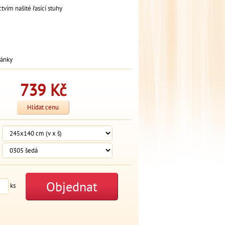
vím našité řasící stuhy
ránky
739
Kč
Hlídat cenu
Objednat
ks