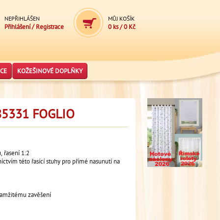
NEPŘIHLÁŠEN
MŮJ KOŠÍK
/
Přihlášení
Registrace
0 ks
/
0 Kč
CE
KOŽEŠINOVÉ DOPLŇKY
5331 FOGLIO
, řasení 1:2
níctvím této řasící stuhy pro přímé nasunutí na
 okamžitému zavěšení