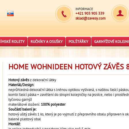
INFORMACE
+421 903 905 339
sklad@zavesy.com
ŘÍMSKÉ ROLETY
RUČNÍKY A OSUŠKY
POLŠTÁŘKY
GARNÝŽOVÉ KOLEJNI
HOME WOHNIDEEN HOTOVÝ ZÁVĚS 8
Hotový závěs
z dekorační látky
Materiál/Design:
neprůhledná dekorační látka s lněnou optikou vyšívaná, s našitou řasící páskou
kombi řasící páska = zavěšení do stropní kolejničky na jezdce, nebo i prostřed
tyčovou garnýž
materiálové složení:
100% polyester
Součástí balení je:
hotový ušitý závěs 1 ks, který je po vyjmutí z přepravního obalu připraven k
balené plastový obal
Montáž:
je velice jednoduchá a nezabere Vám více než 5 min.