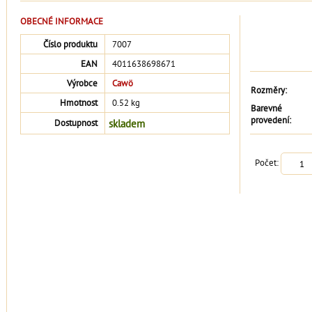
OBECNÉ INFORMACE
Číslo produktu
7007
EAN
4011638698671
Výrobce
Cawö
Rozměry:
Hmotnost
0.52 kg
Barevné
provedení:
skladem
Dostupnost
Počet: