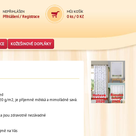
NEPŘIHLÁŠEN
MŮJ KOŠÍK
/
Přihlášení
Registrace
0 ks
/
0 Kč
CE
KOŽEŠINOVÉ DOPLŇKY
ed
í 520 g/m2, je příjemně měkká a mimořádně savá.
 a jsou zdravotně nezávadné
ejmě na Vás