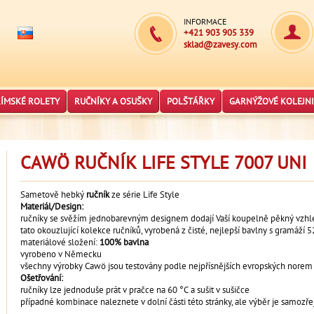
INFORMACE
+421 903 905 339
sklad@zavesy.com
ŘÍMSKÉ ROLETY
RUČNÍKY A OSUŠKY
POLŠTÁŘKY
GARNÝŽOVÉ KOLEJNI
CAWÖ RUČNÍK LIFE STYLE 7007 UNI
Sametově hebký
ručník
ze série Life Style
Materiál/Design:
ručníky se svěžím jednobarevným designem dodají Vaší koupelně pěkný vzhl
tato okouzlující kolekce ručníků, vyrobená z čisté, nejlepší bavlny s gramáž
materiálové složení:
100% bavlna
vyrobeno v Německu
všechny výrobky Cawö jsou testovány podle nejpřísnějších evropských norem
Ošetřování:
ručníky lze jednoduše prát v pračce na 60 °C a sušit v sušičce
případné kombinace naleznete v dolní části této stránky, ale výběr je samozř