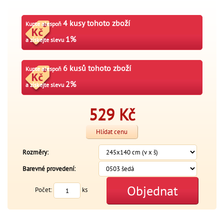
4 kusy tohoto zboží
Kupte alespoň
1%
a získejte slevu
6 kusů tohoto zboží
Kupte alespoň
2%
a získejte slevu
529
Kč
Hlídat cenu
Rozměry:
Barevné provedení:
Objednat
Počet:
ks