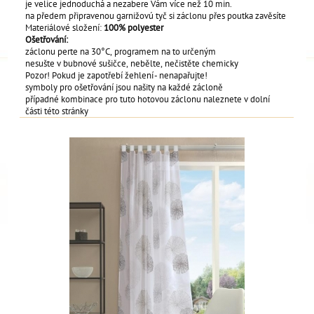
je velice jednoduchá a nezabere Vám více než 10 min.
na předem připravenou garnižovú tyč si záclonu přes poutka zavěsíte
Materiálové složení:
100% polyester
Ošetřování:
záclonu perte na 30°C, programem na to určeným
nesušte v bubnové sušičce, nebělte, nečistěte chemicky
Pozor! Pokud je zapotřebí žehlení - nenapařujte!
symboly pro ošetřování jsou našity na každé zácloně
případné kombinace pro tuto hotovou záclonu naleznete v dolní
části této stránky