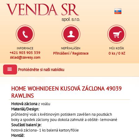
INFORMACE
NEPŘIHLÁŠEN
MŮJ KOŠÍK
+421 903 905 339
/
Přihlášení
Registrace
0 ks
/
0 Kč
sklad@zavesy.com
Prohlédněte si naši nabídku
HOME WOHNIDEEN KUSOVÁ ZÁCLONA 49039
RAWLINS
Hotová záclona
z voálu
Materiál/Design:
průhledný voál s květinovým potiskem zavěšen na poutkách
boky a spodek záclony jsou dokola zahnuté a obšité - lemované
Součástí balení je:
hotová záclona - 1 ks balená karton/fólie
Montáž: