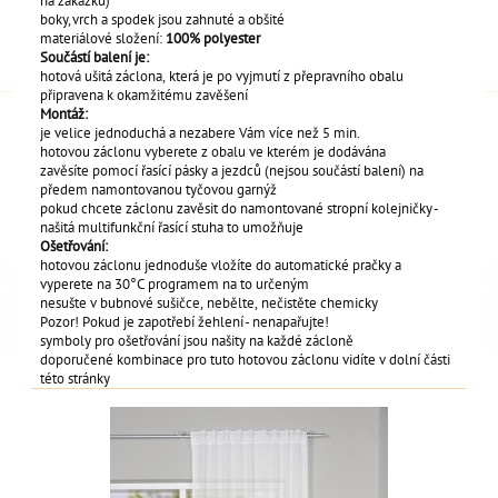
na zakázku)
boky, vrch a spodek jsou zahnuté a obšité
materiálové složení:
100% polyester
Součástí balení je:
hotová ušitá záclona, která je po vyjmutí z přepravního obalu
připravena k okamžitému zavěšení
Montáž:
je velice jednoduchá a nezabere Vám více než 5 min.
hotovou záclonu vyberete z obalu ve kterém je dodávána
zavěsíte pomocí řasící pásky a jezdců (nejsou součástí balení) na
předem namontovanou tyčovou garnýž
pokud chcete záclonu zavěsit do namontované stropní kolejničky -
našitá multifunkční řasící stuha to umožňuje
Ošetřování:
hotovou záclonu jednoduše vložíte do automatické pračky a
vyperete na 30°C programem na to určeným
nesušte v bubnové sušičce, nebělte, nečistěte chemicky
Pozor! Pokud je zapotřebí žehlení - nenapařujte!
symboly pro ošetřování jsou našity na každé zácloně
doporučené kombinace pro tuto hotovou záclonu vidíte v dolní části
této stránky