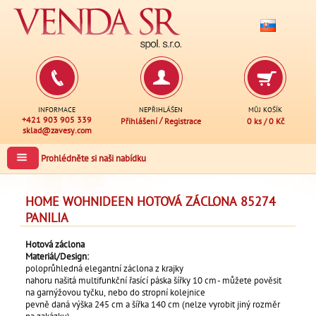
INFORMACE
NEPŘIHLÁŠEN
MŮJ KOŠÍK
+421 903 905 339
/
Přihlášení
Registrace
0 ks
/
0 Kč
sklad@zavesy.com
Prohlédněte si naši nabídku
HOME WOHNIDEEN HOTOVÁ ZÁCLONA 85274
PANILIA
Hotová záclona
Materiál/Design:
poloprůhledná elegantní záclona z krajky
nahoru našitá multifunkční řasící páska šířky 10 cm - můžete pověsit
na garnýžovou tyčku, nebo do stropní kolejnice
pevně daná výška 245 cm a šířka 140 cm (nelze vyrobit jiný rozměr