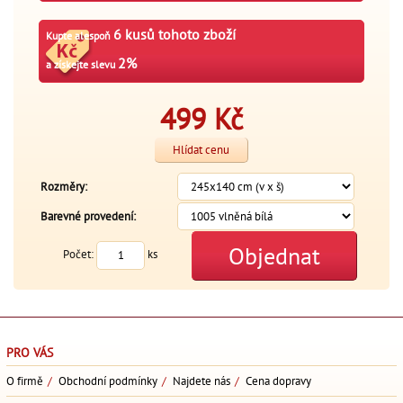
6 kusů tohoto zboží
Kupte alespoň
2%
a získejte slevu
499
Kč
Hlídat cenu
Rozměry:
Barevné provedení:
Objednat
Počet:
ks
PRO VÁS
O firmě
/
Obchodní podmínky
/
Najdete nás
/
Cena dopravy