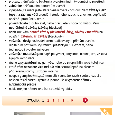
pro zútulnění Vašeho bydlení a vytvoření intimity domácího prostředí
zabráníte
nežádoucím pohledům zvenčí
v případě, že máte ještě stará okna a dveře - poslouží Vám
závěsy
i
jako
tepelná zábrana
vůči proudění studeného vzduchu z venku, popřípadě
opačně - proti úniku tepla
pokud chcete dlouho spát, nebo pracujete v noci - pomůžou Vám
neprůhledné závěsy (závěsy blackout)
nabízíme Vám
hotové závěsy (dekorační látky)
,
závěsy v metráži
(na
odstřih),
zatemňující závěsy
(blackouty)
v různých designech
s dekorem realizovaným přímým tkaním,
digitálním potiskem, vyšíváním, plastickým 3D vzorem, nebo
technologií vypalování vzoru
z různých materiálů
jako např. polyester, polyamid, bavlna, len, viskóza
a jejich kombinací
různé typy
zavěšení
: na garnýže, nebo do stropní hliníkové kolejnice
které Vám
nezabere více než 10 min.
samozřejmě na předem
připravenou garnýž, stropní kolejnici
naopak garnýžovým systémem click sundáte závěs spolu s jezdci a
našitou řasící páskou rychle a jednoduše a
vyperete přímo v
automatické pračce
nabízíme jen německé a francouzské výrobky
...
STRANA:
1
2
3
4
5
9