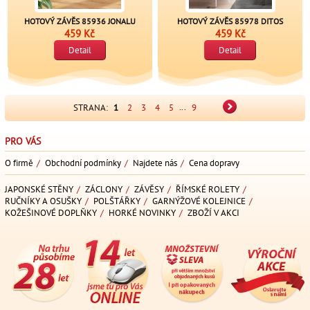
HOTOVÝ ZÁVĚS 85936 JONALU
HOTOVÝ ZÁVĚS 85978 DITOS
459 Kč
459 Kč
Detail
Detail
...
STRANA:
1
2
3
4
5
9
PRO VÁS
O firmě
/
Obchodní podmínky
/
Najdete nás
/
Cena dopravy
JAPONSKÉ STĚNY
/
ZÁCLONY
/
ZÁVĚSY
/
ŘÍMSKÉ ROLETY
/
RUČNÍKY A OSUŠKY
/
POLŠTÁŘKY
/
GARNÝŽOVÉ KOLEJNICE
/
KOŽEŠINOVÉ DOPLŇKY
/
HORKÉ NOVINKY
/
ZBOŽÍ V AKCI